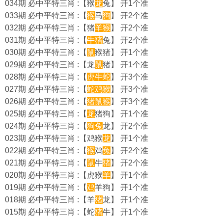
034期 必中平特三肖 :【猴
龙
兔】 开1个准
033期 必中平特三肖 :【
猴
马
狗
】 开2个准
032期 必中平特三肖 :【猪
羊
猴
】 开2个准
031期 必中平特三肖 :【
牛
猪
兔】 开2个准
030期 必中平特三肖 :【
鼠
猴猪】 开1个准
029期 必中平特三肖 :【龙
鼠
猪】 开1个准
028期 必中平特三肖 :【
虎
牛
蛇
】 开3个准
027期 必中平特三肖 :【
蛇
鸡
猴
】 开3个准
026期 必中平特三肖 :【
猪
鼠
猴
】 开3个准
025期 必中平特三肖 :【
龙
猪狗】 开1个准
024期 必中平特三肖 :【
狗
兔
龙】 开2个准
023期 必中平特三肖 :【鸡猴
龙
】 开1个准
022期 必中平特三肖 :【
猴
鸡
兔
】 开2个准
021期 必中平特三肖 :【
鼠
牛
猪
】 开2个准
020期 必中平特三肖 :【虎猴
羊
】 开1个准
019期 必中平特三肖 :【
鸡
羊狗】 开1个准
018期 必中平特三肖 :【羊
猪
龙】 开1个准
015期 必中平特三肖 :【蛇
猪
牛】 开1个准