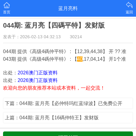
蓝月亮料
首页
返回
044期: 蓝月亮【四碼平特】发财版
发表于：2026-02-13 04:32:13
30214
044期 提供《高级4碼仲平特》 : 【12,39,44,38】 开 ?? 准
043期 提供《高级4碼仲平特》 : 【
40
,17,04,14】 开1个准
出处：
2026澳门正版资料
出处：
2026澳门正版资料
欢迎向您的朋友推荐本站或本资料，一起交流！
下篇：044期: 蓝月亮【必仲特玛红蓝绿波】已免费公开
上篇：044期: 蓝月亮【16碼仲特王】发财版